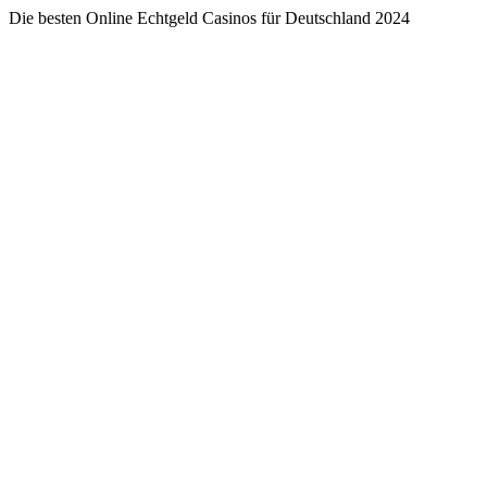
Die besten Online Echtgeld Casinos für Deutschland 2024