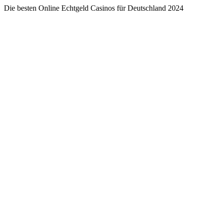
Die besten Online Echtgeld Casinos für Deutschland 2024