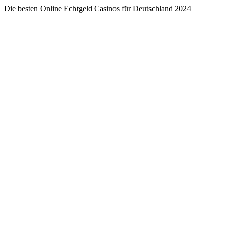
Die besten Online Echtgeld Casinos für Deutschland 2024