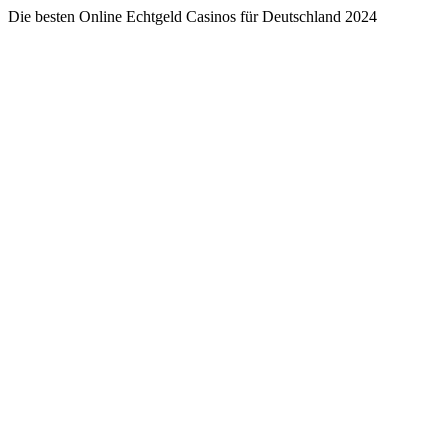
Die besten Online Echtgeld Casinos für Deutschland 2024