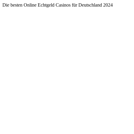
Die besten Online Echtgeld Casinos für Deutschland 2024