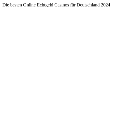
Die besten Online Echtgeld Casinos für Deutschland 2024