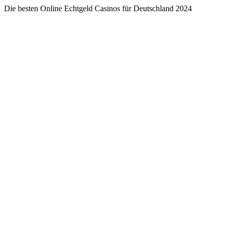
Die besten Online Echtgeld Casinos für Deutschland 2024