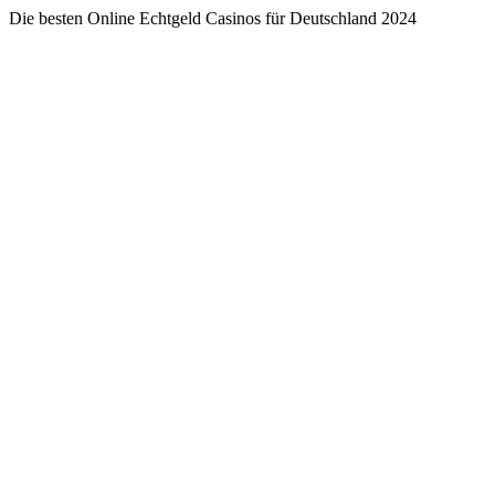
Die besten Online Echtgeld Casinos für Deutschland 2024