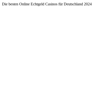
Die besten Online Echtgeld Casinos für Deutschland 2024